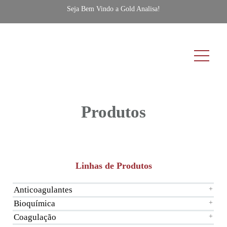
Seja Bem Vindo a Gold Analisa!
Produtos
Linhas de Produtos
Anticoagulantes
+
Bioquímica
+
Coagulação
+