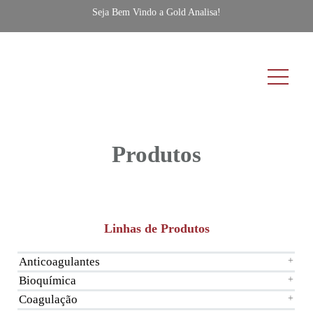
Seja Bem Vindo a Gold Analisa!
Produtos
Linhas de Produtos
Anticoagulantes
+
Bioquímica
+
Coagulação
+