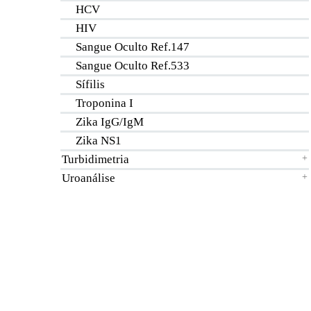
HCV
HIV
Sangue Oculto Ref.147
Sangue Oculto Ref.533
Sífilis
Troponina I
Zika IgG/IgM
Zika NS1
Turbidimetria
+
Uroanálise
+