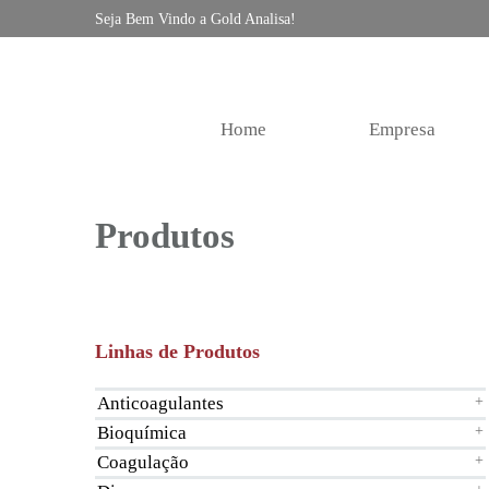
Seja Bem Vindo a Gold Analisa!
Home
Empresa
Produtos
Linhas de Produtos
Anticoagulantes
+
Bioquímica
+
Coagulação
+