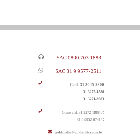
SAC 0800 703 1888
SAC 31 9 9577-2511
31 3045-2800
Geral:
31 3272-1888
31 3271-6983
Comercial:
31 3272-1888
31 9 9952-6741
goldanalisa@goldanalisa.com.br