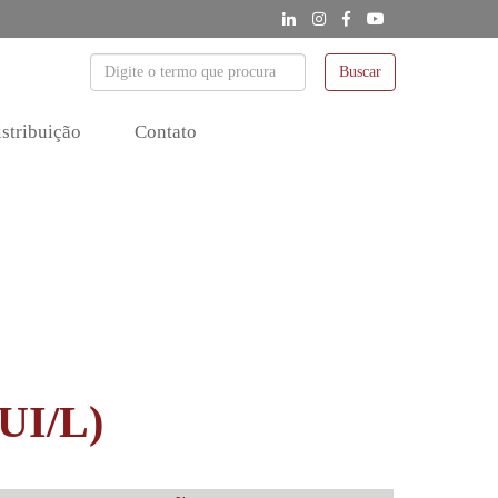
Buscar
stribuição
Contato
5UI/L)