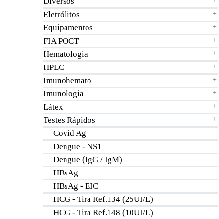
Diversos
+
Eletrólitos
+
Equipamentos
+
FIA POCT
+
Hematologia
+
HPLC
+
Imunohemato
+
Imunologia
+
Látex
+
Testes Rápidos
+
Covid Ag
Dengue - NS1
Dengue (IgG / IgM)
HBsAg
HBsAg - EIC
HCG - Tira Ref.134 (25UI/L)
HCG - Tira Ref.148 (10UI/L)