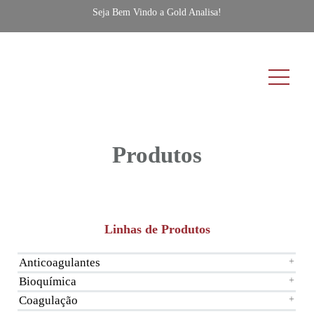
Seja Bem Vindo a Gold Analisa!
Produtos
Linhas de Produtos
Anticoagulantes
+
Bioquímica
+
Coagulação
+