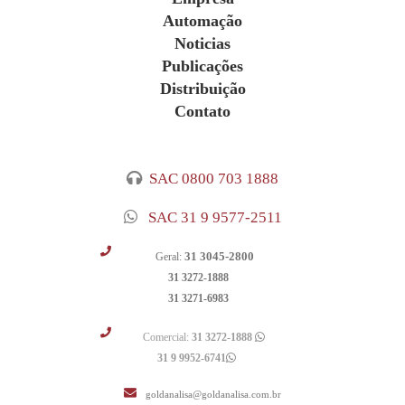
Automação
Noticias
Publicações
Distribuição
Contato
SAC 0800 703 1888
SAC 31 9 9577-2511
31 3045-2800
Geral:
31 3272-1888
31 3271-6983
Comercial:
31 3272-1888
31 9 9952-6741
goldanalisa@goldanalisa.com.br