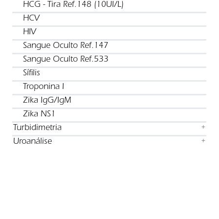
HCG - Tira Ref.148 (10UI/L)
HCV
HIV
Sangue Oculto Ref.147
Sangue Oculto Ref.533
Sífilis
Troponina I
Zika IgG/IgM
Zika NS1
Turbidimetria
+
Uroanálise
+