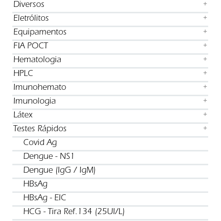
Diversos
+
Eletrólitos
+
Equipamentos
+
FIA POCT
+
Hematologia
+
HPLC
+
Imunohemato
+
Imunologia
+
Látex
+
Testes Rápidos
+
Covid Ag
Dengue - NS1
Dengue (IgG / IgM)
HBsAg
HBsAg - EIC
HCG - Tira Ref.134 (25UI/L)