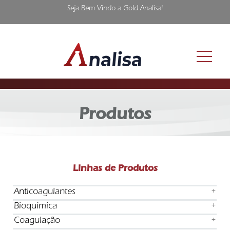
Seja Bem Vindo a Gold Analisa!
Produtos
Linhas de Produtos
Anticoagulantes
+
Bioquímica
+
Coagulação
+