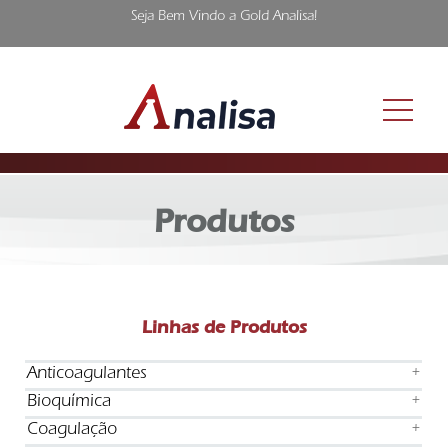
Seja Bem Vindo a Gold Analisa!
Produtos
Linhas de Produtos
Anticoagulantes
+
Bioquímica
+
Coagulação
+