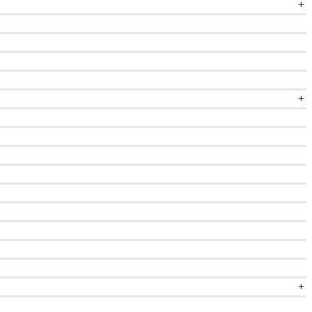
+
+
+