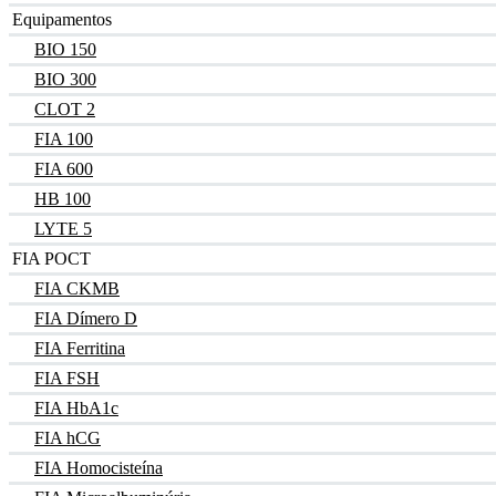
Equipamentos
BIO 150
BIO 300
CLOT 2
FIA 100
FIA 600
HB 100
LYTE 5
FIA POCT
FIA CKMB
FIA Dímero D
FIA Ferritina
FIA FSH
FIA HbA1c
FIA hCG
FIA Homocisteína