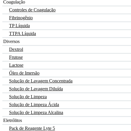
Coagulação
Controles de Coagulação
Fibrinogênio
TP Líquida
TTPA Líquida
Diversos
Dextrol
Frutose
Lactose
Óleo de Imersão
Solução de Lavagem Concentrada
Solução de Lavagem Diluída
Solução de Limpeza
Solução de Limpeza Ácida
Solução de Limpeza Alcalina
Eletrólitos
Pack de Reagente Lyte 5