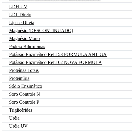
LDH UV
LDL Direto
Lipase Direta
Magnésio (DESCONTINUADO)
Magnésio Mono
Padrão Bilirrubinas
Potássio Enzimático Ref.158 FORMULA ANTIGA
Potássio Enzimático Ref.162 NOVA FORMULA
Proteínas Totais
Proteinúria
Sódio Enzimático
Soro Controle N
Soro Controle P
Triglicérides
Uréia
Uréia UV