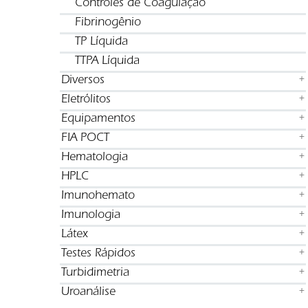
Controles de Coagulação
Fibrinogênio
TP Líquida
TTPA Líquida
Diversos
+
Eletrólitos
+
Equipamentos
+
FIA POCT
+
Hematologia
+
HPLC
+
Imunohemato
+
Imunologia
+
Látex
+
Testes Rápidos
+
Turbidimetria
+
Uroanálise
+