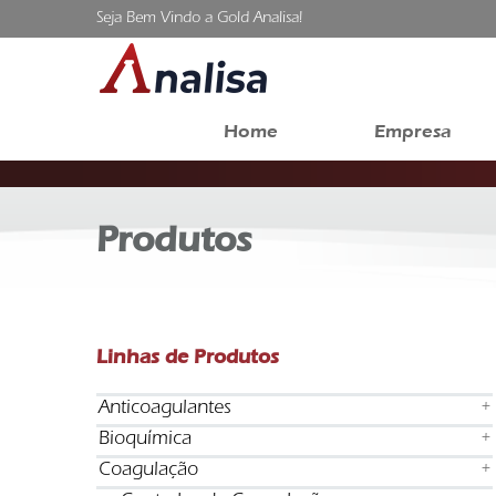
Seja Bem Vindo a Gold Analisa!
Home
Empresa
Produtos
Linhas de Produtos
Anticoagulantes
+
Bioquímica
+
Coagulação
+