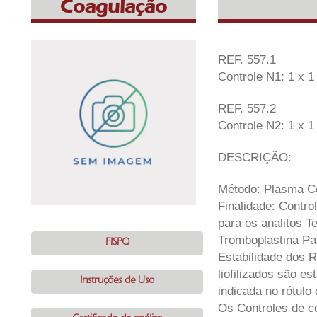
Coagulação
REF. 557.1
Controle N1: 1 x 
REF. 557.2
Controle N2: 1 x 
DESCRIÇÃO:
Método: Plasma Co
Finalidade: Contro
para os analitos 
Tromboplastina Par
FISPQ
Estabilidade dos 
liofilizados são es
Instruções de Uso
indicada no rótulo 
Os Controles de co