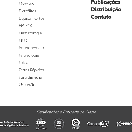
Publicações
Diversos
Distribuição
Eletrólitos
Contato
Equipamentos
FIA POCT
Hematologia
HPLC
Imunohemato
Imunologia
Látex
Testes Rápidos
Turbidimetria
Uroanálise
Certificações e Entidade de Classe