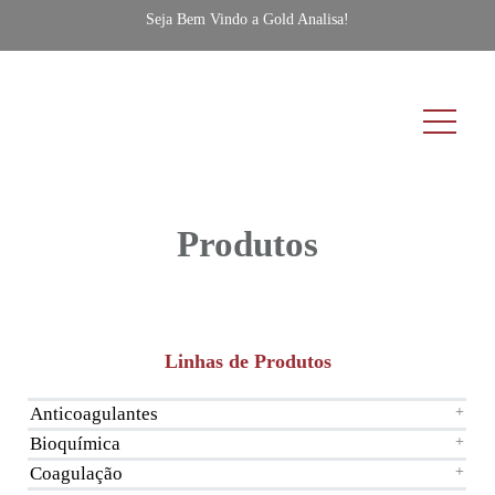
Seja Bem Vindo a Gold Analisa!
Produtos
Linhas de Produtos
Anticoagulantes
+
Bioquímica
+
Coagulação
+