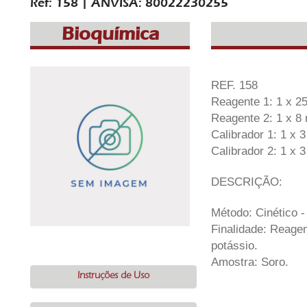
Ref: 158 | ANVISA: 80022230255
Bioquímica
REF. 158
Reagente 1: 1 x 2
Reagente 2: 1 x 8
Calibrador 1: 1 x 
Calibrador 2: 1 x 
DESCRIÇÃO:
Método: Cinético -
Finalidade: Reagen
potássio.
Amostra: Soro.
Instruções de Uso