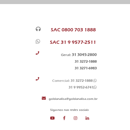
SAC 0800 703 1888
SAC 31 9 9577-2511
31 3045-2800
Geral:
31 3272-1888
31 3271-6983
Comercial:
31 3272-1888
31 9 9952-6741
goldanalisa@goldanalisa.com.br
Siga-nos nas redes sociais