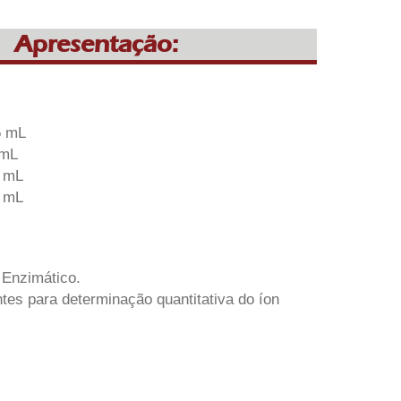
Apresentação:
5 mL
 mL
3 mL
3 mL
 Enzimático.
tes para determinação quantitativa do íon