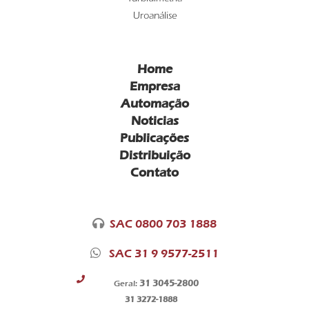
Turbidimetria
Uroanálise
Home
Empresa
Automação
Noticias
Publicações
Distribuição
Contato
SAC 0800 703 1888
SAC 31 9 9577-2511
31 3045-2800
Geral:
31 3272-1888