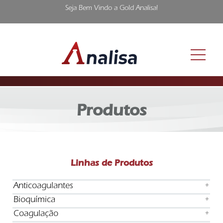
Seja Bem Vindo a Gold Analisa!
Produtos
Linhas de Produtos
Anticoagulantes
+
Bioquímica
+
Coagulação
+