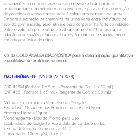
as variações na concentração urinária devido à hidra-tação e
proporcionam um método mais conveniente para avaliar a excreção
de proteínas quando comparadas à coleta progra-mada de urina.
Embora a excreção de creatinina na urina varie entre indivíduos de
acordo com a idade, sexo, etnia e peso corporal, há forte correlação
entre o valor da proteinúria e a albuminúria em 24 horas com a
relação proteína/creatinina e albumina/creatinina, respectivamente,
em amostra única de urina.
Kits da GOLD ANALISA DIAGNÓSTICA para a determinação quantitativa
e qualitativa de proteínas na urina.
PROTEINÚRIA - PP
(MS 80022230078)
CAT. 498M (Padrão: 1 x 5 mL - Reagente de Cor: 1 x 50 mL)
CAT. 498 ( Padrão: 1 x 5 mL - Reagente de Cor: 2 x 50 mL)
Método: Colorimétrico-Vermelho de Pirogalol.
Finalidade: Dosagem das Proteínas na Urina e Líquor.
Amostra: Urina e Líquor.
Monoreagente - Líquido Pronto para Uso.
Estabilidade do Reagente: Até a data de validade do kit.
Tempo de Reação: 5 minutos a 37 °C.
Linearidade: 100 mg/dL (1 g/L).