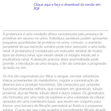
Clique aqui e faça o download da versão em
PDF
A proteinúria é uma condição clínica caracterizada pela presença de
proteínas em excesso na urina. Indivíduos saudáveis podem apresentar
pequenas quantidades de proteínas na urina, contudo, o aumento
persistente da sua excreção urinária pode estar associado a uma lesão
renal. A proteinúria é considerada um marcador sensível de muitos
tipos de doença renal, que variam desde os estágios iniciais até a
insuficiência renal. A detecção precoce desta anormalidade pode
permitir a introdução de uma terapia, a fim de controlar a progressão
da lesão no rim.
Os rins são responsáveis por filtrar o sangue, excretar substâncias
tóxicas provenientes do metabolismo, regular a concentração de
diversos íons e produzir hormônios. São compostos por unidades
funcionais chamadas néfrons, que consistem em glomérulo, túbulo
proximal, alça de Henle, túbulo distal e ducto coletor. Os glomérulos
são formados por uma rede de capilares e uma variedade de células
apoiadas em uma membrana basal, que atuam em conjunto para
formar uma barreira de filtração permeável ao fluido e a pequenos
solutos. O grau em que cada proteína é normalmente filtrada através