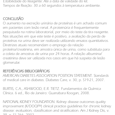
Estabilidade do Reagente: Até a data de validade do kit.
Tempos de Reação: 30 a 60 segundos à temperatura ambiente.
CONCLUSÃO
O aumento na excreção urinária de proteínas é um achado comum
em pacientes com lesão renal. A proteinúria é frequentemente
pesquisada na rotina laboratorial, por meio do teste da tira reagente.
Nas situações em que este teste é positivo, a avaliação da perda de
proteínas na urina deve ser realizada utilizando ensaios quantitativos.
Diretrizes atuais recomendam o emprego da relação
proteína/creatinina, em amostra única de urina, como substituta para
a coleta de amostras de urina por 24 horas. A relação albumina/
creatinina deve ser utilizada nos casos em que há suspeita de lesão
glomerular.
REFERÊNCIAS BIBLIOGRÁFICAS
AMERICAN DIABETES ASSOCIATION POSITION STATEMENT. Standards
of medical care in diabetes. Diabetes Care, v. 30, p. S19-21, 2007.
BURTIS, C.A., ASHWOOD, E.R. TIETZ. Fundamentos de Química
Clínica. 6 ed., Rio de Janeiro: Guanabara Koogan, 2008.
NATIONAL KIDNEY FOUNDATION. Kidney disease outcomes quality
improvement (K/DOQI™) clinical practice guidelines for chronic kidney
disease: evaluation, classification and stratification. Am J Kidney Dis, v.