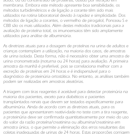
ácido, ou do concentrado de proteínas, obtido por filtração em
membrana. Embora este método apresente boa sensibilidade, os
métodos turbidimétricos e de ligação a corante têm sido mais
utilizados na rotina laboratorial devido à rapidez e simplicidade. Dos
métodos de ligação a corantes, o vermelho de pirogalol, Ponceau S e
CBB são os mais utilizados. Além destes métodos tradicionais para a
avaliação de proteína total, os imunoensaios têm sido amplamente
utilizados para análise de albuminúria.
As diretrizes atuais para a dosagem de proteínas na urina de adultos e
crianças contemplam a utilização, na maioria dos casos, de amostras
de urina isolada. Desta forma, não é necessário obter uma amostra de
urina cronometrada (noturna ou 24 horas) para avaliação. A primeira
amostra da manhã é preferível, pois se correlaciona melhor com a
excreção de proteínas em 24 horas e é indispensável para o
diagnóstico de proteinúria ortostática. No entanto, as análises também
podem ser realizadas em amostras aleatórias.
A triagem com tiras reagentes é aceitável para detectar proteinúria na
maioria dos pacientes, exceto para diabéticos e pacientes
transplantados renais que devem ser testados especificamente para
albuminúria. Ainda de acordo com as diretrizes atuais, para os
pacientes que apresentarem reativi-dade no teste com a tira reagente,
a proteinúria deve ser confirmada quantitativamente por meio do uso
do valor da razão proteína/creatinina ou albumina/creatinina em
amostra única, o que permite a eliminação dos erros resultantes das
coletas inadequadas de urinas de 24 horas. Estas proporções corrigem