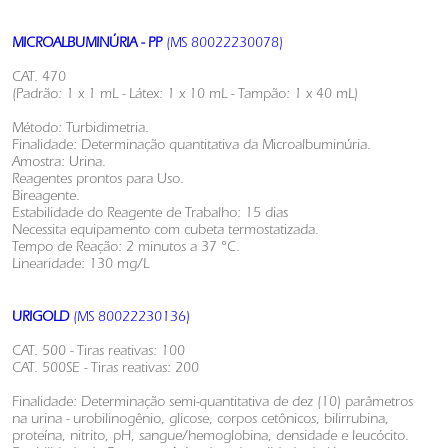
MICROALBUMINÚRIA - PP
(MS 80022230078)
CAT. 470
(Padrão: 1 x 1 mL - Látex: 1 x 10 mL - Tampão: 1 x 40 mL)
Método: Turbidimetria.
Finalidade: Determinação quantitativa da Microalbuminúria.
Amostra: Urina.
Reagentes prontos para Uso.
Bireagente.
Estabilidade do Reagente de Trabalho: 15 dias
Necessita equipamento com cubeta termostatizada.
Tempo de Reação: 2 minutos a 37 °C.
Linearidade: 130 mg/L
URIGOLD
(MS 80022230136)
CAT. 500 - Tiras reativas: 100
CAT. 500SE - Tiras reativas: 200
Finalidade: Determinação semi-quantitativa de dez (10) parâmetros
na urina - urobilinogênio, glicose, corpos cetônicos, bilirrubina,
proteína, nitrito, pH, sangue/hemoglobina, densidade e leucócito.