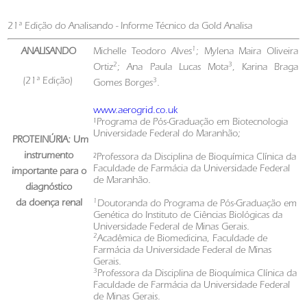
21ª Edição do Analisando - Informe Técnico da Gold Analisa
1
ANALISANDO
Michelle Teodoro Alves
; Mylena Maira Oliveira
2
3
Ortiz
; Ana Paula Lucas Mota
, Karina Braga
(21ª Edição)
3
Gomes Borges
.
www.aerogrid.co.uk
¹Programa de Pós-Graduação em Biotecnologia
Universidade Federal do Maranhão;
PROTEINÚRIA:
Um
instrumento
²Professora da Disciplina de Bioquímica Clínica da
Faculdade de Farmácia da Universidade Federal
importante para o
de Maranhão.
diagnóstico
1
da
doença renal
Doutoranda do Programa de Pós-Graduação em
Genética do Instituto de Ciências Biológicas da
Universidade Federal de Minas Gerais.
2
Acadêmica de Biomedicina, Faculdade de
Farmácia da Universidade Federal de Minas
Gerais.
3
Professora da Disciplina de Bioquímica Clínica da
Faculdade de Farmácia da Universidade Federal
de Minas Gerais.