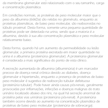
da membrana glomerular está relacionado com o seu tamanho, carga
e concentração plasmática.
Em condições normais, as proteínas de peso molecular maior que o
peso da albumina (66kDa) são retidas no glomérulo, enquanto as
proteínas plasmáticas, de baixo peso molecular, são reabsorvidas no
túbulo proximal. Desta forma, somente uma pequena quantidade de
proteínas pode ser detectada na urina, sendo que a maioria é a
albumina, devido à sua alta concentração plasmática e peso molecular
relativamente baixo.
Desta forma, quando há um aumento da permeabilidade ou lesão
glomerular, a primeira proteína excretada em maior quantidade na
urina é a albumina (proteinúria glomerular). A proteinúria glomerular
é considerada a mais significativa do ponto de vista clínico.
A excreção aumentada de albumina (albuminúria) é um marcador
precoce de doença renal crônica devido ao diabetes, doença
glomerular e hipertensão, enquanto a presença de proteínas de baixo
peso molecular é sugestiva de reabsorção tubular defeituosa
(proteinúria tubular). Pode haver ainda causas pós-renais, geralmente
provocadas por inflamações, infecções e doenças malignas do trato
urinário localizado abaixo dos rins, na qual há secreção anormal de
proteína pelas vias urinárias (proteinúria pós-renal). A proteinúria
também ocorre devido ao aumento na concentração plasmática de
proteínas de baixo peso molecular (proteinúria de sobrecarga).