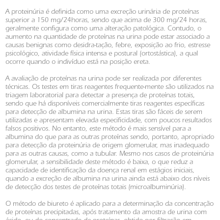
A proteinúria é definida como uma excreção urinária de proteínas
superior a 150 mg/24horas, sendo que acima de 300 mg/24 horas,
geralmente configura como uma alteração patológica. Contudo, o
aumento na quantidade de proteínas na urina pode estar associado a
causas benignas como desidra-tação, febre, exposição ao frio, estresse
psicológico, atividade física intensa e postural (ortostástica), a qual
ocorre quando o indivíduo está na posição ereta.
A avaliação de proteínas na urina pode ser realizada por diferentes
técnicas. Os testes em tiras reagentes frequente-mente são utilizados na
triagem laboratorial para detectar a presença de proteínas totais,
sendo que há disponíveis comercialmente tiras reagentes específicas
para detecção de albumina na urina. Estas tiras são fáceis de serem
utilizadas e apresentam elevada especificidade, com poucos resultados
falsos positivos. No entanto, este método é mais sensível para a
albumina do que para as outras proteínas sendo, portanto, apropriado
para detecção da proteinúria de origem glomerular, mas inadequado
para as outras causas, como a tubular. Mesmo nos casos de proteinúria
glomerular, a sensibilidade deste método é baixa, o que reduz a
capacidade de identificação da doença renal em estágios iniciais,
quando a excreção de albumina na urina ainda está abaixo dos níveis
de detecção dos testes de proteínas totais (microalbuminúria).
O método de biureto é aplicado para a determinação da concentração
de proteínas precipitadas, após tratamento da amostra de urina com